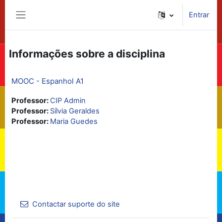
Ir para o conteúdo principal
Entrar
Painel lateral
Informações sobre a disciplina
MOOC - Espanhol A1
Professor:
CIP Admin
Professor:
Sílvia Geraldes
Professor:
Maria Guedes
Contactar suporte do site