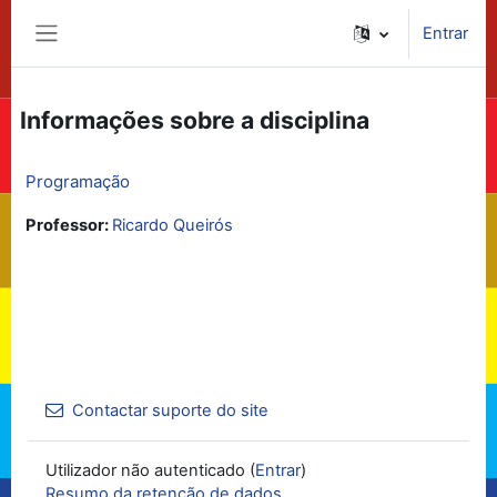
Ir para o conteúdo principal
Entrar
Painel lateral
Informações sobre a disciplina
Programação
Professor:
Ricardo Queirós
Contactar suporte do site
Utilizador não autenticado (
Entrar
)
Resumo da retenção de dados